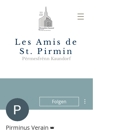
Les Amis de
St. Pirmin
Përmesfrënn Kaundorf
Weitere Optionen
Folgen
Administrator
Pirminus Verain