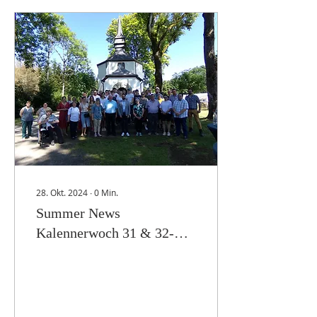
eise klenge Video vun der
Aktioun un.
28. Okt. 2024
∙
0
Min.
Summer News
Kalennerwoch 31 & 32-
2024