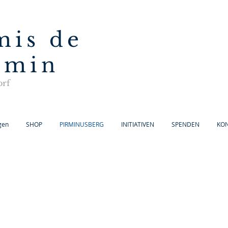
mis de
irmin
orf
gen
SHOP
PIRMINUSBERG
INITIATIVEN
SPENDEN
KO