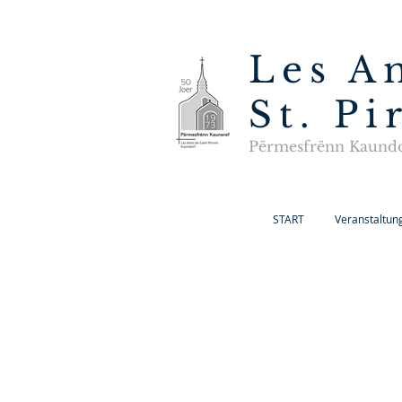
Les A
St. P
Përmesfrënn Kaund
START
Veranstaltun