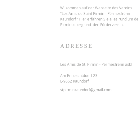
Wilkommen auf der Webseite des Vereins
"Les Amis de Saint Pirmin - Përmesfrënn
Kaundorf" Hier erfahren Sie alles rund um de
Pirminusberg und den Förderverein.
ADRESSE
Les Amis de St. Pirmin - Përmesfrënn asbl
Am Enneschtduerf 23
L-9662 Kaundorf
stpirminkaundorf@gmail.com
Datenschutzerklärung
Do Not Sell My Personal Information