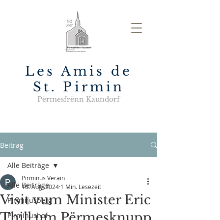
Les Amis de
St. Pirmin
Përmesfrënn Kaundorf
Beitrag
Alle Beiträge
Pirminus Verain
Alle Beiträge
16. Aug. 2024
1 Min. Lesezeit
Visit vum Minister Eric
Pirminusberg
Thill um Përmesknupp
Pirminushof